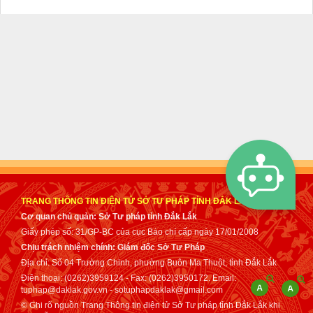
TRANG THÔNG TIN ĐIỆN TỬ SỞ TƯ PHÁP TỈNH ĐẮK LẮK
Cơ quan chủ quản: Sở Tư pháp tỉnh Đắk Lắk
Giấy phép số: 31/GP-BC của cục Báo chí cấp ngày 17/01/2008
Chịu trách nhiệm chính: Giám đốc Sở Tư Pháp
Địa chỉ: Số 04 Trường Chinh, phường Buôn Ma Thuột, tỉnh Đắk Lắk
Điện thoại: (0262)3959124 - Fax: (0262)3950172. Email:
tuphap@daklak.gov.vn - sotuphapdaklak@gmail.com
© Ghi rõ nguồn Trang Thông tin điện tử Sở Tư pháp tỉnh Đắk Lắk khi