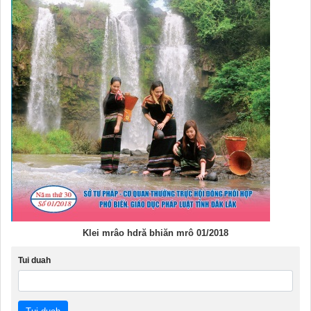
Klei mrâo hdră bhiăn mrô 01/2018
Tui duah