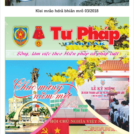
Klei mrâo hdră bhiăn mrô 03/2018