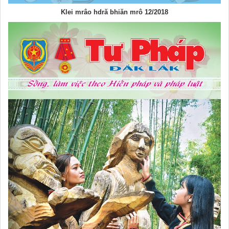
Klei mrâo hdră bhiăn mrô 12/2018