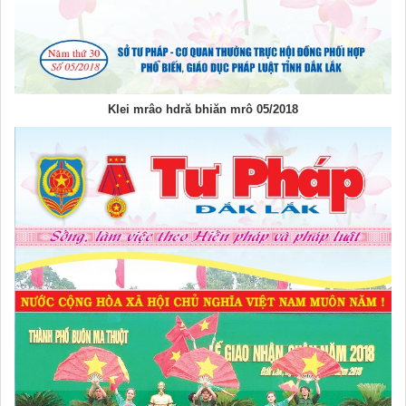
Klei mrâo hdră bhiăn mrô 05/2018