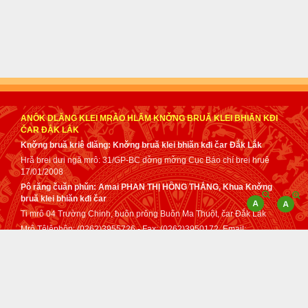
ANÔK DLĂNG KLEI MRÂO HLĂM KNƠ̌NG BRUǍ KLEI BHIĂN KĐI
ČAR ĐẮK LẮK
Knơ̌ng bruă kriê dlăng: Knơ̌ng bruă klei bhiăn kđi čar Đắk Lắk
Hră brei dưi ngă mrô: 31/GP-BC dơ̌ng mơ̌ng Cục Báo chí brei hruê
17/01/2008
Pô răng čuăn phǔn: Amai PHAN THỊ HỒNG THẮNG, Khua Knơ̌ng
bruă klei bhiăn kđi čar
Ti mrô 04 Trường Chinh, ƀuôn prǒng Buôn Ma Thuột, čar Đắk Lắk
Mrô Têlêphôn: (0262)3955726 - Fax: (0262)3950172. Email:
tuphap@daklak.gov.vn - sotuphapdaklak@gmail.com
Čih klă dơ̌ng mơ̌ng mâo Anôk dlăng klei mrâo kơ Knơ̌ng bruă klei
bhiăn kđi čar Đắk Lắk anei tơ dah lǒ mă klei mrâo dơ̌ng mơ̌ng anôk
anei
Mơ̌ng pô čih
VNPT Đắk Lắk