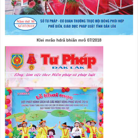
Klei mrâo hdră bhiăn mrô 07/2018