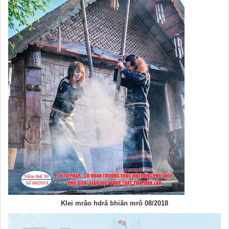
Klei mrâo hdră bhiăn mrô 08/2018