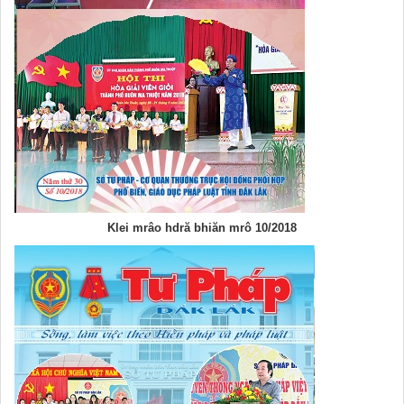
Klei mrâo hdră bhiăn mrô 10/2018