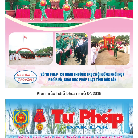
Klei mrâo hdră bhiăn mrô 04/2018