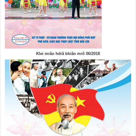
Klei mrâo hdră bhiăn mrô 06/2018