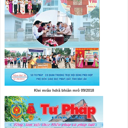
Klei mrâo hdră bhiăn mrô 09/2018