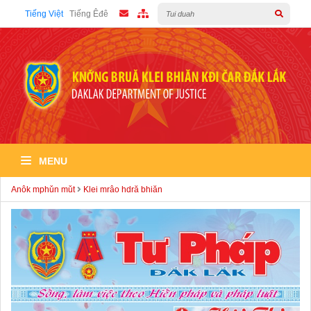
Tiếng Việt
Tiếng Êđê
MENU
Anôk mphǔn mǔt
Klei mrâo hdră bhiăn