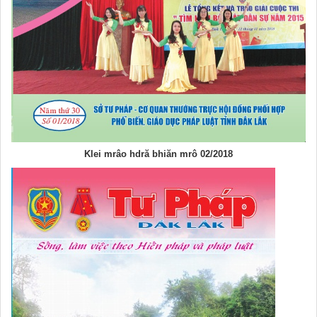
Klei mrâo hdră bhiăn mrô 02/2018