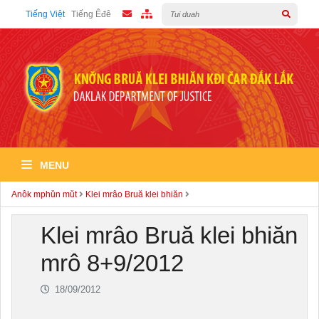
Tiếng Việt
Tiếng Êđê
MENU
Anôk mphǔn mǔt
Klei mrâo Bruă klei bhiăn
Klei mrâo Bruă klei bhiăn
mrô 8+9/2012
18/09/2012