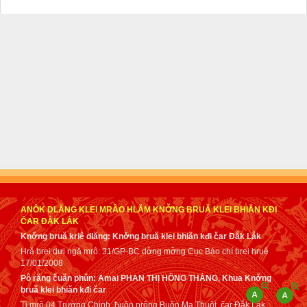
ANÔK DLĂNG KLEI MRÂO HLĂM KNƠ̌NG BRUǍ KLEI BHIĂN KĐI
ČAR ĐẮK LẮK
Knơ̌ng bruă kriê dlăng: Knơ̌ng bruă klei bhiăn kđi čar Đắk Lắk
Hră brei dưi ngă mrô: 31/GP-BC dơ̌ng mơ̌ng Cục Báo chí brei hruê
17/01/2008
Pô răng čuăn phǔn: Amai PHAN THỊ HỒNG THẮNG, Khua Knơ̌ng
bruă klei bhiăn kđi čar
Ti mrô 04 Trường Chinh, ƀuôn prǒng Buôn Ma Thuột, čar Đắk Lắk